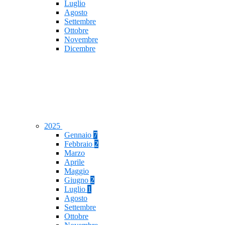
Luglio
Agosto
Settembre
Ottobre
Novembre
Dicembre
2025
Gennaio
7
Febbraio
2
Marzo
Aprile
Maggio
Giugno
2
Luglio
1
Agosto
Settembre
Ottobre