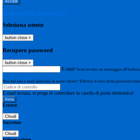
-
Entra con SPID
Entra con CIE
Seleziona utente
button close
×
Recupero password
button close
×
E-mail
Verrà inviato un messaggio all'indirizz
Non hai una e-mail associata al nome utente? Effettua il reset della password tram
E-mail inviata, si prega di controllare la casella di posta elettronica!
Errore
Chiudi
Successo
Chiudi
Informazione