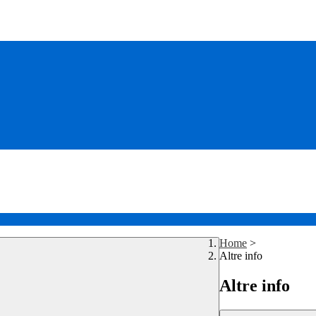
Home
>
Altre info
Altre info