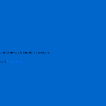
o indicato con le istruzioni necessarie.
ite la
Login Spaggiari