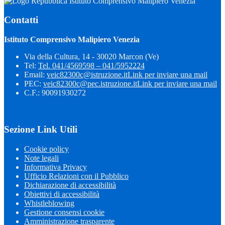
Istituto Comprensivo Malipiero Venezia
Contatti
Istituto Comprensivo Malipiero Venezia
Via della Cultura, 14 - 30020 Marcon (Ve)
Tel:
Tel. 041/4569598 – 041/5952224
Email:
veic82300c@istruzione.it
Link per inviare una mail
PEC:
veic82300c@pec.istruzione.it
Link per inviare una mail
C.F.: 90091930272
Sezione Link Utili
Cookie policy
Note legali
Informativa Privacy
Ufficio Relazioni con il Pubblico
Dichiarazione di accessibilità
Obiettivi di accessibilità
Whistleblowing
Gestione consensi cookie
Amministrazione trasparente