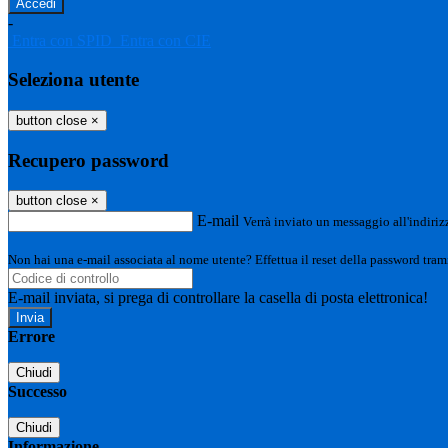
-
Entra con SPID
Entra con CIE
Seleziona utente
button close
×
Recupero password
button close
×
E-mail
Verrà inviato un messaggio all'indirizz
Non hai una e-mail associata al nome utente? Effettua il reset della password tram
E-mail inviata, si prega di controllare la casella di posta elettronica!
Errore
Chiudi
Successo
Chiudi
Informazione