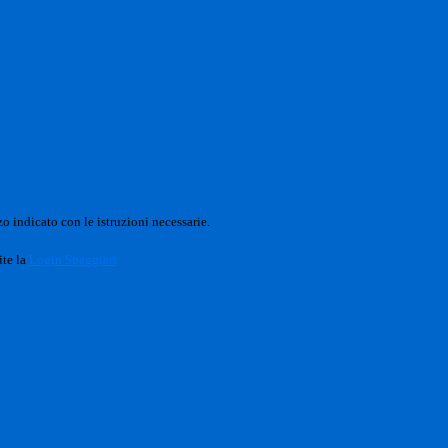
o indicato con le istruzioni necessarie.
ite la
Login Spaggiari