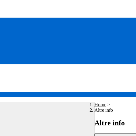
Home
>
Altre info
Altre info