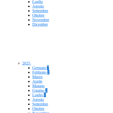
Luglio
Agosto
Settembre
Ottobre
Novembre
Dicembre
2025
Gennaio
7
Febbraio
2
Marzo
Aprile
Maggio
Giugno
2
Luglio
1
Agosto
Settembre
Ottobre