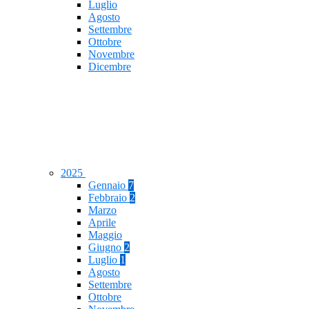
Luglio
Agosto
Settembre
Ottobre
Novembre
Dicembre
2025
Gennaio
7
Febbraio
2
Marzo
Aprile
Maggio
Giugno
2
Luglio
1
Agosto
Settembre
Ottobre