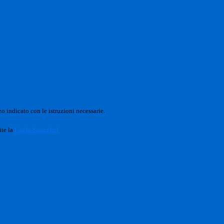
o indicato con le istruzioni necessarie.
ite la
Login Spaggiari