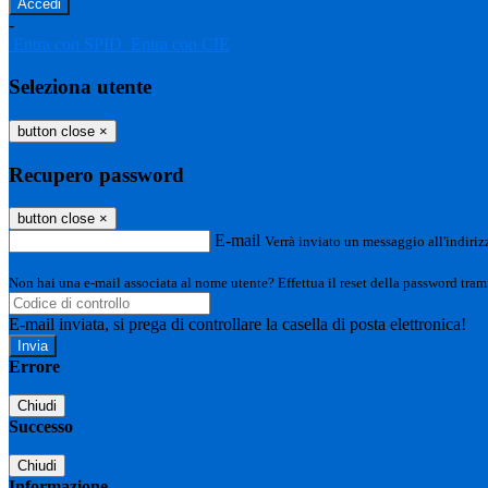
-
Entra con SPID
Entra con CIE
Seleziona utente
button close
×
Recupero password
button close
×
E-mail
Verrà inviato un messaggio all'indirizz
Non hai una e-mail associata al nome utente? Effettua il reset della password tram
E-mail inviata, si prega di controllare la casella di posta elettronica!
Errore
Chiudi
Successo
Chiudi
Informazione