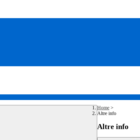
Home
>
Altre info
Altre info