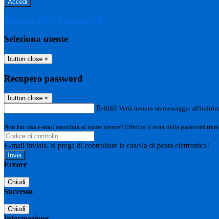
-
Entra con SPID
Entra con CIE
Seleziona utente
button close
×
Recupero password
button close
×
E-mail
Verrà inviato un messaggio all'indirizz
Non hai una e-mail associata al nome utente? Effettua il reset della password tram
E-mail inviata, si prega di controllare la casella di posta elettronica!
Errore
Chiudi
Successo
Chiudi
Informazione