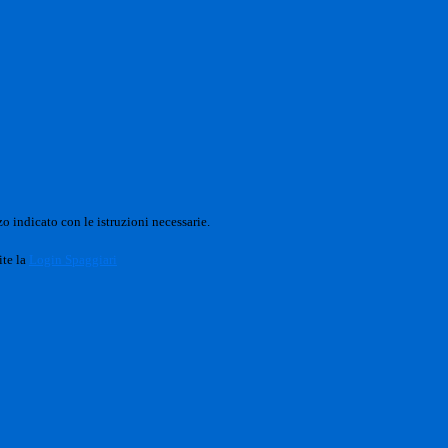
o indicato con le istruzioni necessarie.
ite la
Login Spaggiari