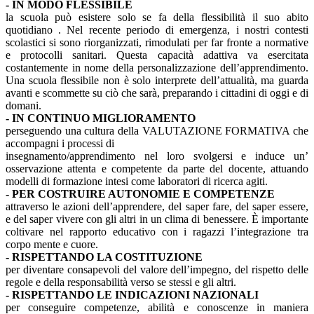
- IN MODO FLESSIBILE
la scuola può esistere solo se fa della flessibilità il suo abito
quotidiano . Nel recente periodo di emergenza, i nostri contesti
scolastici si sono riorganizzati, rimodulati per far fronte a normative
e protocolli sanitari. Questa capacità adattiva va esercitata
costantemente in nome della personalizzazione dell’apprendimento.
Una scuola flessibile non è solo interprete dell’attualità, ma guarda
avanti e scommette su ciò che sarà, preparando i cittadini di oggi e di
domani.
- IN CONTINUO MIGLIORAMENTO
perseguendo una cultura della VALUTAZIONE FORMATIVA che
accompagni i processi di
insegnamento/apprendimento nel loro svolgersi e induce un’
osservazione attenta e competente da parte del docente, attuando
modelli di formazione intesi come laboratori di ricerca agiti.
- PER COSTRUIRE AUTONOMIE E COMPETENZE
attraverso le azioni dell’apprendere, del saper fare, del saper essere,
e del saper vivere con gli altri in un clima di benessere. È importante
coltivare nel rapporto educativo con i ragazzi l’integrazione tra
corpo mente e cuore.
- RISPETTANDO LA COSTITUZIONE
per diventare consapevoli del valore dell’impegno, del rispetto delle
regole e della responsabilità verso se stessi e gli altri.
- RISPETTANDO LE INDICAZIONI NAZIONALI
per conseguire competenze, abilità e conoscenze in maniera