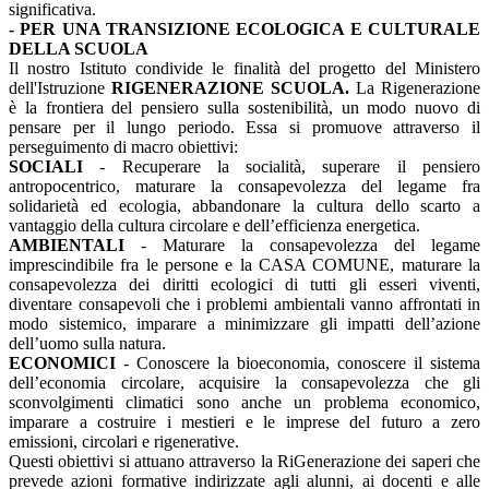
significativa.
- PER UNA TRANSIZIONE ECOLOGICA E CULTURALE
DELLA SCUOLA
Il nostro Istituto condivide le finalità del progetto del Ministero
dell'Istruzione
RIGENERAZIONE SCUOLA.
La Rigenerazione
è la frontiera del pensiero sulla sostenibilità, un modo nuovo di
pensare per il lungo periodo. Essa si promuove attraverso il
perseguimento di macro obiettivi:
SOCIALI
- Recuperare la socialità, superare il pensiero
antropocentrico, maturare la consapevolezza del legame fra
solidarietà ed ecologia, abbandonare la cultura dello scarto a
vantaggio della cultura circolare e dell’efficienza energetica.
AMBIENTALI
- Maturare la consapevolezza del legame
imprescindibile fra le persone e la CASA COMUNE, maturare la
consapevolezza dei diritti ecologici di tutti gli esseri viventi,
diventare consapevoli che i problemi ambientali vanno affrontati in
modo sistemico, imparare a minimizzare gli impatti dell’azione
dell’uomo sulla natura.
ECONOMICI
- Conoscere la bioeconomia, conoscere il sistema
dell’economia circolare, acquisire la consapevolezza che gli
sconvolgimenti climatici sono anche un problema economico,
imparare a costruire i mestieri e le imprese del futuro a zero
emissioni, circolari e rigenerative.
Questi obiettivi si attuano attraverso la RiGenerazione dei saperi che
prevede azioni formative indirizzate agli alunni, ai docenti e alle