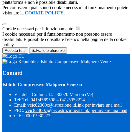
piattaforma e non è possibile disabilitarli.
Per conoscere quali sono i cookie necessari al funzionamento potete
visionare la
COOKIE POLICY
.
Cookie necessari per il funzionamento
I cookie necessari per il funzionamento non possono essere
disabilitati. È possibile consultare l'elenco nella pagina della cookie
policy.
Accetta tutti
Salva le preferenze
Istituto Comprensivo Malipiero Venezia
Contatti
Istituto Comprensivo Malipiero Venezia
Via della Cultura, 14 - 30020 Marcon (Ve)
Tel:
Tel. 041/4569598 – 041/5952224
Email:
veic82300c@istruzione.it
Link per inviare una mail
PEC:
veic82300c@pec.istruzione.it
Link per inviare una mail
C.F.: 90091930272