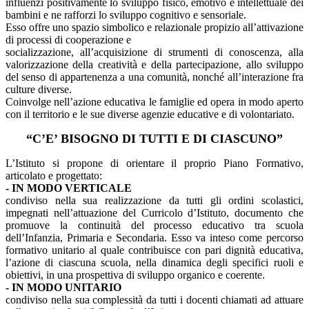
influenzi positivamente lo sviluppo fisico, emotivo e intellettuale dei
bambini e ne rafforzi lo sviluppo cognitivo e sensoriale.
Esso offre uno spazio simbolico e relazionale propizio all’attivazione
di processi di cooperazione e
socializzazione, all’acquisizione di strumenti di conoscenza, alla
valorizzazione della creatività e della partecipazione, allo sviluppo
del senso di appartenenza a una comunità, nonché all’interazione fra
culture diverse.
Coinvolge nell’azione educativa le famiglie ed opera in modo aperto
con il territorio e le sue diverse agenzie educative e di volontariato.
“C’E’ BISOGNO DI TUTTI E DI CIASCUNO”
L’Istituto si propone di orientare il proprio Piano Formativo,
articolato e progettato:
- IN MODO VERTICALE
condiviso nella sua realizzazione da tutti gli ordini scolastici,
impegnati nell’attuazione del Curricolo d’Istituto, documento che
promuove la continuità del processo educativo tra scuola
dell’Infanzia, Primaria e Secondaria. Esso va inteso come percorso
formativo unitario al quale contribuisce con pari dignità educativa,
l’azione di ciascuna scuola, nella dinamica degli specifici ruoli e
obiettivi, in una prospettiva di sviluppo organico e coerente.
- IN MODO UNITARIO
condiviso nella sua complessità da tutti i docenti chiamati ad attuare