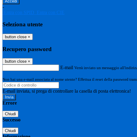
-
Entra con SPID
Entra con CIE
Seleziona utente
button close
×
Recupero password
button close
×
E-mail
Verrà inviato un messaggio all'indirizz
Non hai una e-mail associata al nome utente? Effettua il reset della password tram
E-mail inviata, si prega di controllare la casella di posta elettronica!
Errore
Chiudi
Successo
Chiudi
Informazione