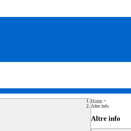
Home
>
Altre info
Altre info