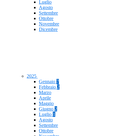
Luglio
Agosto
Settembre
Ottobre
Novembre
Dicembre
2025
Gennaio
7
Febbraio
2
Marzo
Aprile
Maggio
Giugno
2
Luglio
1
Agosto
Settembre
Ottobre