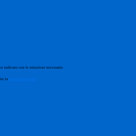
o indicato con le istruzioni necessarie.
ite la
Login Spaggiari