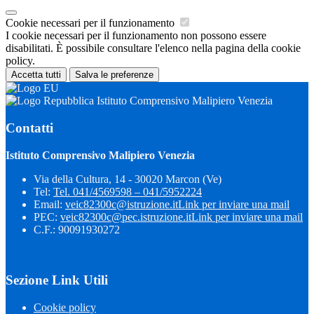
Cookie necessari per il funzionamento
I cookie necessari per il funzionamento non possono essere
disabilitati. È possibile consultare l'elenco nella pagina della cookie
policy.
Accetta tutti
Salva le preferenze
Istituto Comprensivo Malipiero Venezia
Contatti
Istituto Comprensivo Malipiero Venezia
Via della Cultura, 14 - 30020 Marcon (Ve)
Tel:
Tel. 041/4569598 – 041/5952224
Email:
veic82300c@istruzione.it
Link per inviare una mail
PEC:
veic82300c@pec.istruzione.it
Link per inviare una mail
C.F.: 90091930272
Sezione Link Utili
Cookie policy