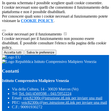
In questa schermata è possibile scegliere quali cookie consentire.
I cookie necessari sono quelli che consentono il funzionamento della
piattaforma e non è possibile disabilitarli.
Per conoscere quali sono i cookie necessari al funzionamento potete
visionare la
COOKIE POLICY
.
Cookie necessari per il funzionamento
I cookie necessari per il funzionamento non possono essere
disabilitati. È possibile consultare l'elenco nella pagina della cookie
policy.
Accetta tutti
Salva le preferenze
Istituto Comprensivo Malipiero Venezia
Contatti
Istituto Comprensivo Malipiero Venezia
Via della Cultura, 14 - 30020 Marcon (Ve)
Tel:
Tel. 041/4569598 – 041/5952224
Email:
veic82300c@istruzione.it
Link per inviare una mail
PEC:
veic82300c@pec.istruzione.it
Link per inviare una mail
C.F.: 90091930272