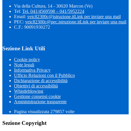
Via della Cultura, 14 - 30020 Marcon (Ve)
Tel:
Tel. 041/4569598 – 041/5952224
Email:
veic82300c@istruzione.it
Link per inviare una mail
PEC:
veic82300c@pec.istruzione.it
Link per inviare una mail
C.F.: 90091930272
Sezione Link Utili
Cookie policy
Note legali
Informativa Privacy
Ufficio Relazioni con il Pubblico
Dichiarazione di accessibilità
Obiettivi di accessibilità
Whistleblowing
Gestione consensi cookie
Amministrazione trasparente
Pagina visualizzata
279857
volte
Sezione Copyright