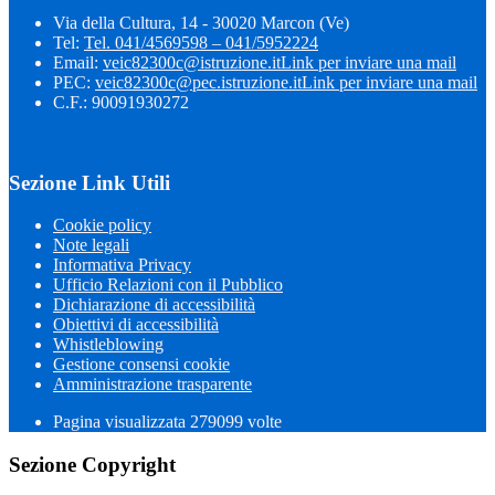
Via della Cultura, 14 - 30020 Marcon (Ve)
Tel:
Tel. 041/4569598 – 041/5952224
Email:
veic82300c@istruzione.it
Link per inviare una mail
PEC:
veic82300c@pec.istruzione.it
Link per inviare una mail
C.F.: 90091930272
Sezione Link Utili
Cookie policy
Note legali
Informativa Privacy
Ufficio Relazioni con il Pubblico
Dichiarazione di accessibilità
Obiettivi di accessibilità
Whistleblowing
Gestione consensi cookie
Amministrazione trasparente
Pagina visualizzata
279099
volte
Sezione Copyright