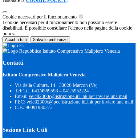
visionare la
COOKIE POLICY
.
Cookie necessari per il funzionamento
I cookie necessari per il funzionamento non possono essere
disabilitati. È possibile consultare l'elenco nella pagina della cookie
policy.
Accetta tutti
Salva le preferenze
Istituto Comprensivo Malipiero Venezia
Contatti
Istituto Comprensivo Malipiero Venezia
Via della Cultura, 14 - 30020 Marcon (Ve)
Tel:
Tel. 041/4569598 – 041/5952224
Email:
veic82300c@istruzione.it
Link per inviare una mail
PEC:
veic82300c@pec.istruzione.it
Link per inviare una mail
C.F.: 90091930272
Sezione Link Utili