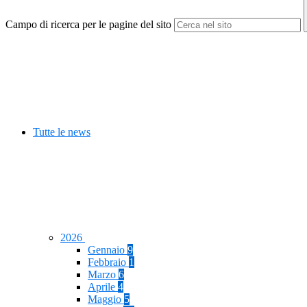
Campo di ricerca per le pagine del sito
Tutte le news
2026
Gennaio
9
Febbraio
1
Marzo
6
Aprile
4
Maggio
5