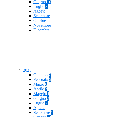
Giugno
10
Luglio
3
Agosto
Settembre
Ottobre
Novembre
Dicembre
2025
Gennaio
7
Febbraio
5
Marzo
6
Aprile
2
Maggio
1
Giugno
2
Luglio
7
Agosto
Settembre
1