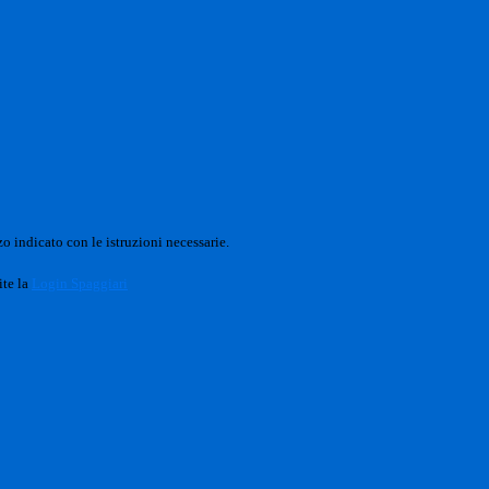
o indicato con le istruzioni necessarie.
ite la
Login Spaggiari