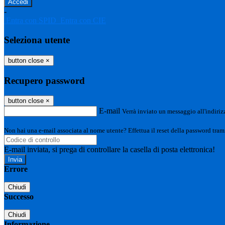
-
Entra con SPID
Entra con CIE
Seleziona utente
button close
×
Recupero password
button close
×
E-mail
Verrà inviato un messaggio all'indirizz
Non hai una e-mail associata al nome utente? Effettua il reset della password tram
E-mail inviata, si prega di controllare la casella di posta elettronica!
Errore
Chiudi
Successo
Chiudi
Informazione