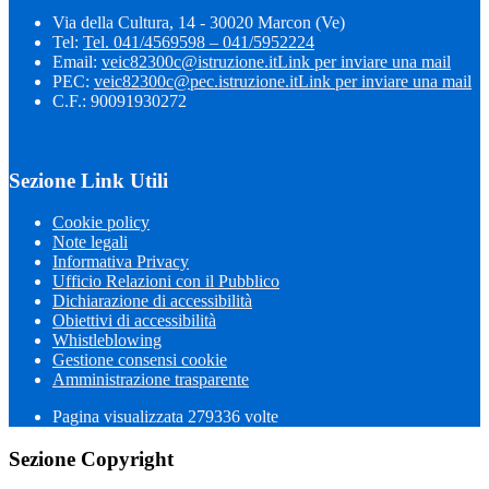
Via della Cultura, 14 - 30020 Marcon (Ve)
Tel:
Tel. 041/4569598 – 041/5952224
Email:
veic82300c@istruzione.it
Link per inviare una mail
PEC:
veic82300c@pec.istruzione.it
Link per inviare una mail
C.F.: 90091930272
Sezione Link Utili
Cookie policy
Note legali
Informativa Privacy
Ufficio Relazioni con il Pubblico
Dichiarazione di accessibilità
Obiettivi di accessibilità
Whistleblowing
Gestione consensi cookie
Amministrazione trasparente
Pagina visualizzata
279336
volte
Sezione Copyright