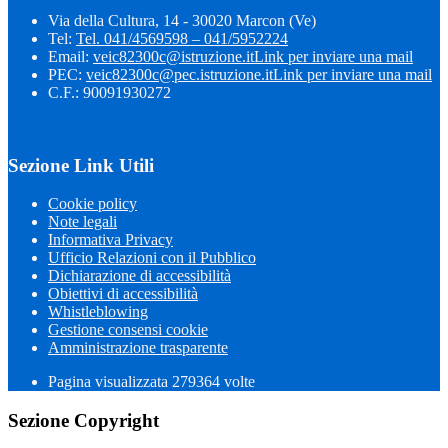
Via della Cultura, 14 - 30020 Marcon (Ve)
Tel:
Tel. 041/4569598 – 041/5952224
Email:
veic82300c@istruzione.it
Link per inviare una mail
PEC:
veic82300c@pec.istruzione.it
Link per inviare una mail
C.F.: 90091930272
Sezione Link Utili
Cookie policy
Note legali
Informativa Privacy
Ufficio Relazioni con il Pubblico
Dichiarazione di accessibilità
Obiettivi di accessibilità
Whistleblowing
Gestione consensi cookie
Amministrazione trasparente
Pagina visualizzata
279364
volte
Sezione Copyright