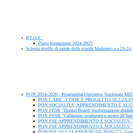
P.T.O.F.
Piano formazione 2024-2025
Scheda profilo di salute della scuola Malipiero a.s.23-24
PON 2014-2020 - Programma Operativo Nazionale M
PON CARE - CODICE PROGETTO 10.2.2A-FSEPON-
PON SOCIALITA',APPRENDIMENTO E AC
PON FESR "Digital Board: trasformazione digitale 
PON FESR "Cablaggio strutturato e sicuro all’intern
PON FSE APPRENDIMENTO E SOCIALITA' "IN
PON FSE APPRENDIMENTO E SOCIALITA' "C
PON FSE 10.2.2A-FSEPON-VE-2020-177 - Una scuola 