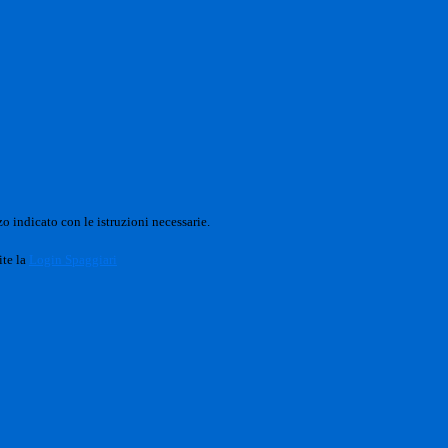
o indicato con le istruzioni necessarie.
ite la
Login Spaggiari