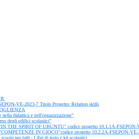
IUR
VE-2023-7 Titolo Progetto: Relation skills
COGLIENZA
nella didattica e nell'organizzazione"
o degli edifici scolastici"
 THE SPIRIT OF UBUNTU" codice progetto 10.1.1A-FSEPON-V
OMPETENZE IN GIOCO"codice progetto 10.2.2A-FSEPON-VE-
per tutti - Libri di testo e kit scolastici