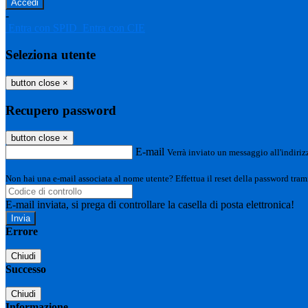
-
Entra con SPID
Entra con CIE
Seleziona utente
button close
×
Recupero password
button close
×
E-mail
Verrà inviato un messaggio all'indirizz
Non hai una e-mail associata al nome utente? Effettua il reset della password tram
E-mail inviata, si prega di controllare la casella di posta elettronica!
Errore
Chiudi
Successo
Chiudi
Informazione