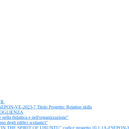
IUR
VE-2023-7 Titolo Progetto: Relation skills
COGLIENZA
nella didattica e nell'organizzazione"
o degli edifici scolastici"
 THE SPIRIT OF UBUNTU" codice progetto 10.1.1A-FSEPON-V