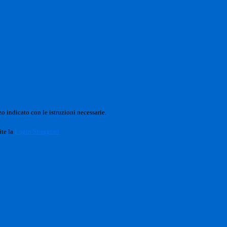
o indicato con le istruzioni necessarie.
ite la
Login Spaggiari