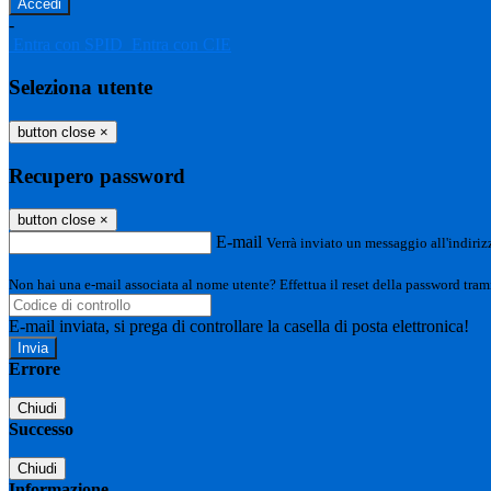
-
Entra con SPID
Entra con CIE
Seleziona utente
button close
×
Recupero password
button close
×
E-mail
Verrà inviato un messaggio all'indirizz
Non hai una e-mail associata al nome utente? Effettua il reset della password tram
E-mail inviata, si prega di controllare la casella di posta elettronica!
Errore
Chiudi
Successo
Chiudi
Informazione