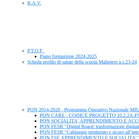
R.A.V.
P.T.O.F.
Piano formazione 2024-2025
Scheda profilo di salute della scuola Malipiero a.s.23-24
PON 2014-2020 - Programma Operativo Nazionale M
PON CARE - CODICE PROGETTO 10.2.2A-FSEPON-
PON SOCIALITA',APPRENDIMENTO E AC
PON FESR "Digital Board: trasformazione digitale 
PON FESR "Cablaggio strutturato e sicuro all’intern
PON FSE APPRENDIMENTO E SOCIALITA' "IN