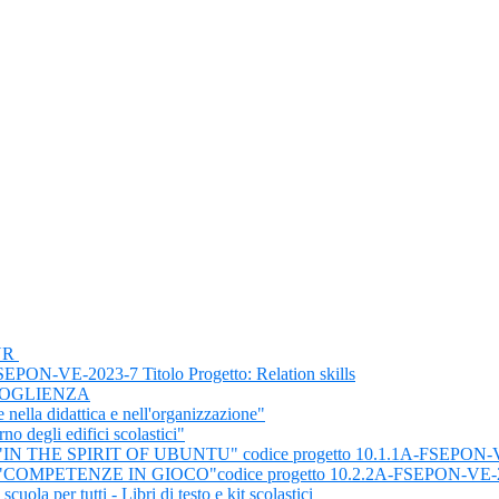
IUR
VE-2023-7 Titolo Progetto: Relation skills
COGLIENZA
nella didattica e nell'organizzazione"
o degli edifici scolastici"
 THE SPIRIT OF UBUNTU" codice progetto 10.1.1A-FSEPON-V
OMPETENZE IN GIOCO"codice progetto 10.2.2A-FSEPON-VE-
per tutti - Libri di testo e kit scolastici