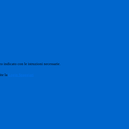
o indicato con le istruzioni necessarie.
ite la
Login Spaggiari