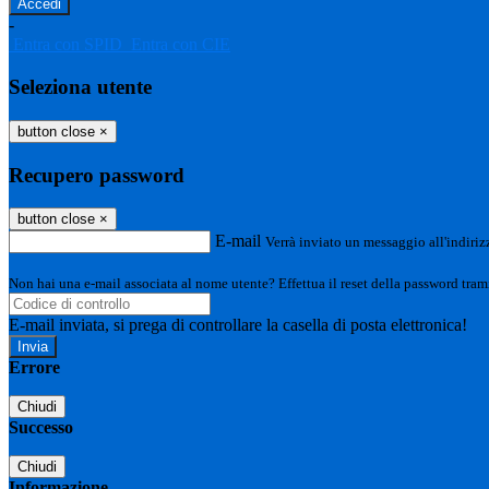
-
Entra con SPID
Entra con CIE
Seleziona utente
button close
×
Recupero password
button close
×
E-mail
Verrà inviato un messaggio all'indirizz
Non hai una e-mail associata al nome utente? Effettua il reset della password tram
E-mail inviata, si prega di controllare la casella di posta elettronica!
Errore
Chiudi
Successo
Chiudi
Informazione