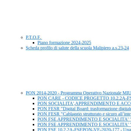
P.T.O.F.
Piano formazione 2024-2025
Scheda profilo di salute della scuola Malipiero a.s.23-24
PON 2014-2020 - Programma Operativo Nazionale M
PON CARE - CODICE PROGETTO 10.2.2A-FSEPON-
PON SOCIALITA',APPRENDIMENTO E AC
PON FESR "Digital Board: trasformazione digitale 
PON FESR "Cablaggio strutturato e sicuro all’intern
PON FSE APPRENDIMENTO E SOCIALITA' "IN
PON FSE APPRENDIMENTO E SOCIALITA' "C
PON FSE 10.2.2A-FSEPON-VE-2020-177 - Una scuola 