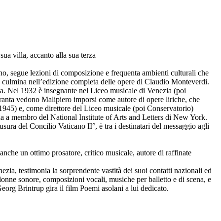
ua villa, accanto alla sua terza
lino, segue lezioni di composizione e frequenta ambienti culturali che
he culmina nell’edizione completa delle opere di Claudio Monteverdi.
ma. Nel 1932 è insegnante nel Liceo musicale di Venezia (poi
aranta vedono Malipiero imporsi come autore di opere liriche, che
3-1945) e, come direttore del Liceo musicale (poi Conservatorio)
ina a membro del National Institute of Arts and Letters di New York.
ura del Concilio Vaticano II°, è tra i destinatari del messaggio agli
nche un ottimo prosatore, critico musicale, autore di raffinate
zia, testimonia la sorprendente vastità dei suoi contatti nazionali ed
lonne sonore, composizioni vocali, musiche per balletto e di scena, e
eorg Brintrup gira il film Poemi asolani a lui dedicato.