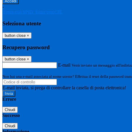
-
Entra con SPID
Entra con CIE
Seleziona utente
button close
×
Recupero password
button close
×
E-mail
Verrà inviato un messaggio all'indirizz
Non hai una e-mail associata al nome utente? Effettua il reset della password tram
E-mail inviata, si prega di controllare la casella di posta elettronica!
Errore
Chiudi
Successo
Chiudi
Informazione