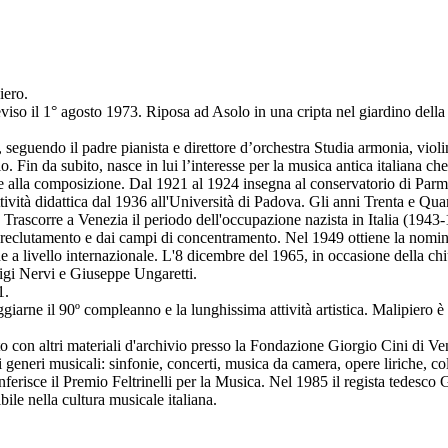
iero.
so il 1° agosto 1973. Riposa ad Asolo in una cripta nel giardino della s
i, seguendo il padre pianista e direttore d’orchestra Studia armonia, vio
 Fin da subito, nasce in lui l’interesse per la musica antica italiana c
nte alla composizione. Dal 1921 al 1924 insegna al conservatorio di Par
tività didattica dal 1936 all'Università di Padova. Gli anni Trenta e Qu
o. Trascorre a Venezia il periodo dell'occupazione nazista in Italia (194
dal reclutamento e dai campi di concentramento. Nel 1949 ottiene la nom
 livello internazionale. L'8 dicembre del 1965, in occasione della chius
uigi Nervi e Giuseppe Ungaretti.
1.
rne il 90º compleanno e la lunghissima attività artistica. Malipiero è a
 con altri materiali d'archivio presso la Fondazione Giorgio Cini di Vene
 generi musicali: sinfonie, concerti, musica da camera, opere liriche, co
erisce il Premio Feltrinelli per la Musica. Nel 1985 il regista tedesco G
le nella cultura musicale italiana.