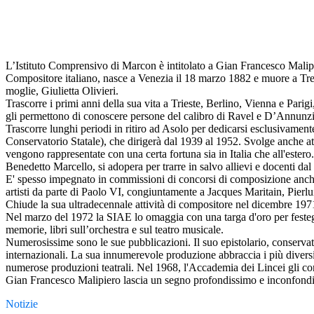
L’Istituto Comprensivo di Marcon è intitolato a Gian Francesco Malip
Compositore italiano, nasce a Venezia il 18 marzo 1882 e muore a Trevi
moglie, Giulietta Olivieri.
Trascorre i primi anni della sua vita a Trieste, Berlino, Vienna e Parig
gli permettono di conoscere persone del calibro di Ravel e D’Annunzio.
Trascorre lunghi periodi in ritiro ad Asolo per dedicarsi esclusivame
Conservatorio Statale), che dirigerà dal 1939 al 1952. Svolge anche at
vengono rappresentate con una certa fortuna sia in Italia che all'ester
Benedetto Marcello, si adopera per trarre in salvo allievi e docenti 
E' spesso impegnato in commissioni di concorsi di composizione anche a
artisti da parte di Paolo VI, congiuntamente a Jacques Maritain, Pierl
Chiude la sua ultradecennale attività di compositore nel dicembre 197
Nel marzo del 1972 la SIAE lo omaggia con una targa d'oro per festeggia
memorie, libri sull’orchestra e sul teatro musicale.
Numerosissime sono le sue pubblicazioni. Il suo epistolario, conservato
internazionali. La sua innumerevole produzione abbraccia i più diversi
numerose produzioni teatrali. Nel 1968, l'Accademia dei Lincei gli conf
Gian Francesco Malipiero lascia un segno profondissimo e inconfondibi
Notizie