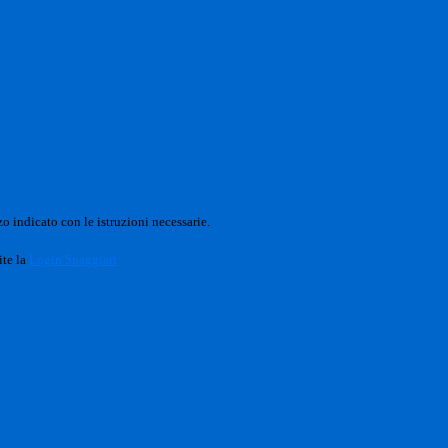
o indicato con le istruzioni necessarie.
ite la
Login Spaggiari