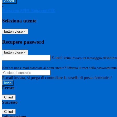
-
Entra con SPID
Entra con CIE
Seleziona utente
button close
×
Recupero password
button close
×
E-mail
Verrà inviato un messaggio all'indirizz
Non hai una e-mail associata al nome utente? Effettua il reset della password tram
E-mail inviata, si prega di controllare la casella di posta elettronica!
Errore
Chiudi
Successo
Chiudi
Informazione