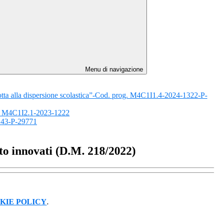
Menu di navigazione
 lotta alla dispersione scolastica”-Cod. prog. M4C1I1.4-2024-1322-P-
rog. M4C1I2.1-2023-1222
143-P-29771
to innovati (D.M. 218/2022)
KIE POLICY
.