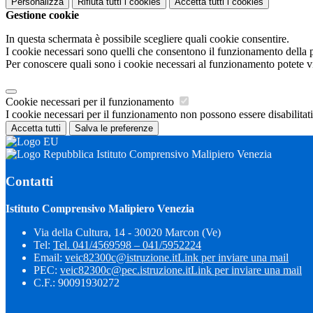
Personalizza
Rifiuta tutti
i cookies
Accetta tutti
i cookies
Gestione cookie
In questa schermata è possibile scegliere quali cookie consentire.
I cookie necessari sono quelli che consentono il funzionamento della pi
Per conoscere quali sono i cookie necessari al funzionamento potete v
Cookie necessari per il funzionamento
I cookie necessari per il funzionamento non possono essere disabilitati.
Accetta tutti
Salva le preferenze
Istituto Comprensivo Malipiero Venezia
Contatti
Istituto Comprensivo Malipiero Venezia
Via della Cultura, 14 - 30020 Marcon (Ve)
Tel:
Tel. 041/4569598 – 041/5952224
Email:
veic82300c@istruzione.it
Link per inviare una mail
PEC:
veic82300c@pec.istruzione.it
Link per inviare una mail
C.F.: 90091930272