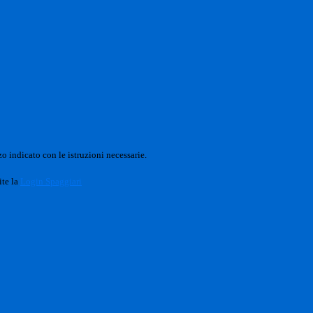
o indicato con le istruzioni necessarie.
ite la
Login Spaggiari