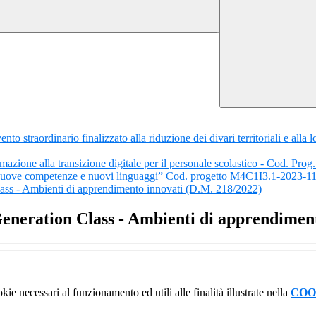
straordinario finalizzato alla riduzione dei divari territoriali e alla
azione alla transizione digitale per il personale scolastico - Cod. P
Nuove competenze e nuovi linguaggi” Cod. progetto M4C1I3.1-2023-1
ass - Ambienti di apprendimento innovati (D.M. 218/2022)
eneration Class - Ambienti di apprendimen
kie necessari al funzionamento ed utili alle finalità illustrate nella
COO