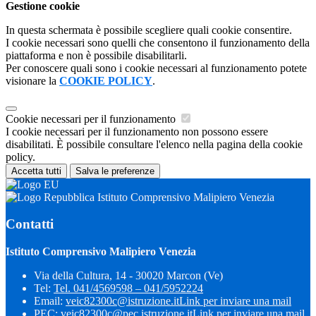
Gestione cookie
In questa schermata è possibile scegliere quali cookie consentire.
I cookie necessari sono quelli che consentono il funzionamento della
piattaforma e non è possibile disabilitarli.
Per conoscere quali sono i cookie necessari al funzionamento potete
visionare la
COOKIE POLICY
.
Cookie necessari per il funzionamento
I cookie necessari per il funzionamento non possono essere
disabilitati. È possibile consultare l'elenco nella pagina della cookie
policy.
Accetta tutti
Salva le preferenze
Istituto Comprensivo Malipiero Venezia
Contatti
Istituto Comprensivo Malipiero Venezia
Via della Cultura, 14 - 30020 Marcon (Ve)
Tel:
Tel. 041/4569598 – 041/5952224
Email:
veic82300c@istruzione.it
Link per inviare una mail
PEC:
veic82300c@pec.istruzione.it
Link per inviare una mail