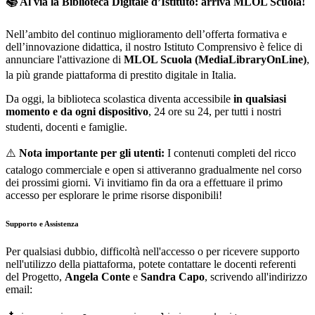
📚 Al via la Biblioteca Digitale d’Istituto: arriva MLOL Scuola!
Nell’ambito del continuo miglioramento dell’offerta formativa e
dell’innovazione didattica, il nostro Istituto Comprensivo è felice di
annunciare l'attivazione di
MLOL Scuola (MediaLibraryOnLine)
,
la più grande piattaforma di prestito digitale in Italia
.
Da oggi, la biblioteca scolastica diventa accessibile
in qualsiasi
momento e da ogni dispositivo
, 24 ore su 24, per tutti i nostri
studenti, docenti e famiglie
.
⚠️
Nota importante per gli utenti:
I contenuti completi del ricco
catalogo commerciale e open si attiveranno gradualmente nel corso
dei prossimi giorni. Vi invitiamo fin da ora a effettuare il primo
accesso per esplorare le prime risorse disponibili!
Supporto e Assistenza
Per qualsiasi dubbio, difficoltà nell'accesso o per ricevere supporto
nell'utilizzo della piattaforma, potete contattare le docenti referenti
del Progetto,
Angela Conte
e
Sandra Capo
, scrivendo all'indirizzo
email: