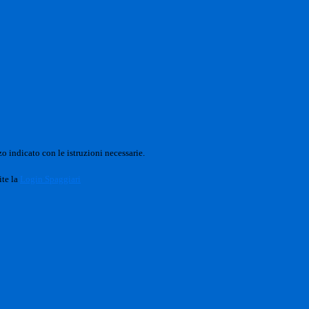
o indicato con le istruzioni necessarie.
ite la
Login Spaggiari