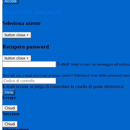
-
Entra con SPID
Entra con CIE
Seleziona utente
button close
×
Recupero password
button close
×
E-mail
Verrà inviato un messaggio all'indirizz
Non hai una e-mail associata al nome utente? Effettua il reset della password tram
E-mail inviata, si prega di controllare la casella di posta elettronica!
Errore
Chiudi
Successo
Chiudi
Informazione