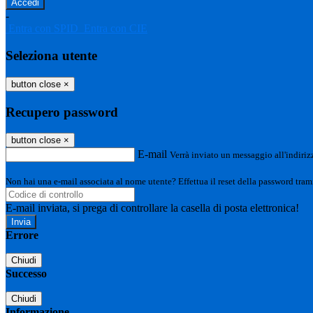
-
Entra con SPID
Entra con CIE
Seleziona utente
button close
×
Recupero password
button close
×
E-mail
Verrà inviato un messaggio all'indirizz
Non hai una e-mail associata al nome utente? Effettua il reset della password tram
E-mail inviata, si prega di controllare la casella di posta elettronica!
Errore
Chiudi
Successo
Chiudi
Informazione