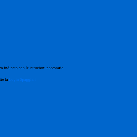
o indicato con le istruzioni necessarie.
ite la
Login Spaggiari