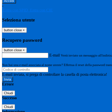
-
Entra con SPID
Entra con CIE
Seleziona utente
button close
×
Recupero password
button close
×
E-mail
Verrà inviato un messaggio all'indirizz
Non hai una e-mail associata al nome utente? Effettua il reset della password tram
E-mail inviata, si prega di controllare la casella di posta elettronica!
Errore
Chiudi
Successo
Chiudi
Informazione