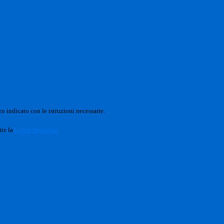
o indicato con le istruzioni necessarie.
ite la
Login Spaggiari