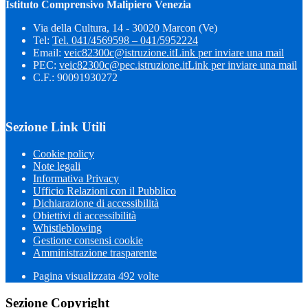
Istituto Comprensivo Malipiero Venezia
Via della Cultura, 14 - 30020 Marcon (Ve)
Tel:
Tel. 041/4569598 – 041/5952224
Email:
veic82300c@istruzione.it
Link per inviare una mail
PEC:
veic82300c@pec.istruzione.it
Link per inviare una mail
C.F.: 90091930272
Sezione Link Utili
Cookie policy
Note legali
Informativa Privacy
Ufficio Relazioni con il Pubblico
Dichiarazione di accessibilità
Obiettivi di accessibilità
Whistleblowing
Gestione consensi cookie
Amministrazione trasparente
Pagina visualizzata
492
volte
Sezione Copyright