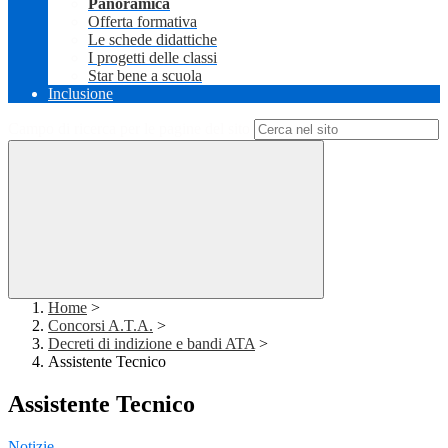
Panoramica
Offerta formativa
Le schede didattiche
I progetti delle classi
Star bene a scuola
Inclusione
Campo di ricerca per le pagine del sito
Home
>
Concorsi A.T.A.
>
Decreti di indizione e bandi ATA
>
Assistente Tecnico
Assistente Tecnico
Notizie