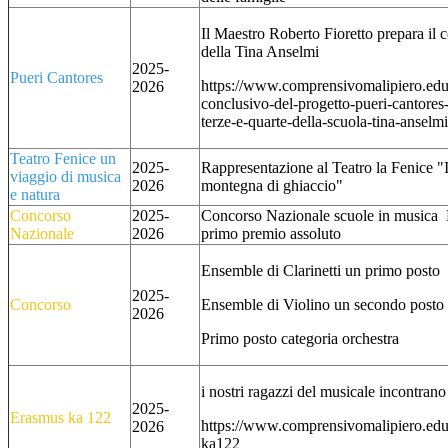
Il Maestro Roberto Fioretto prepara il 
della Tina Anselmi
2025-
Pueri Cantores
https://www.comprensivomalipiero.edu.
2026
conclusivo-del-progetto-pueri-cantores-
terze-e-quarte-della-scuola-tina-anselmi
Teatro Fenice un
2025-
Rappresentazione al Teatro la Fenice "I
viaggio di musica
2026
montegna di ghiaccio"
e natura
Concorso
2025-
Concorso Nazionale scuole in musica B
Nazionale
2026
primo premio assoluto
Ensemble di Clarinetti un primo posto
2025-
Concorso
Ensemble di Violino un secondo posto
2026
Primo posto categoria orchestra
i nostri ragazzi del musicale incontrano
2025-
Erasmus ka 122
https://www.comprensivomalipiero.edu.
2026
ka122