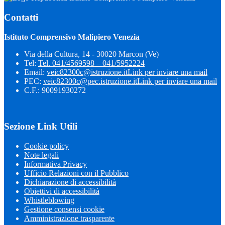
Contatti
Istituto Comprensivo Malipiero Venezia
Via della Cultura, 14 - 30020 Marcon (Ve)
Tel:
Tel. 041/4569598 – 041/5952224
Email:
veic82300c@istruzione.it
Link per inviare una mail
PEC:
veic82300c@pec.istruzione.it
Link per inviare una mail
C.F.: 90091930272
Sezione Link Utili
Cookie policy
Note legali
Informativa Privacy
Ufficio Relazioni con il Pubblico
Dichiarazione di accessibilità
Obiettivi di accessibilità
Whistleblowing
Gestione consensi cookie
Amministrazione trasparente