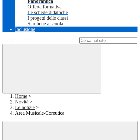
Panoramica
Offerta formativa
Le schede didattiche
I progetti delle classi
Star bene a scuola
Inclusione
Campo di ricerca per le pagine del sito
Home
>
Novità
>
Le notizie
>
Area Musicale-Coreutica