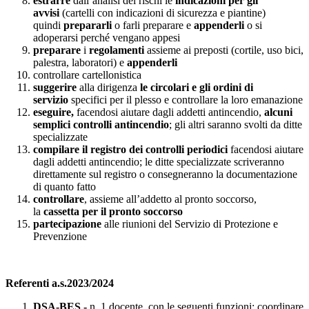
estrarre
dall’analisi dei rischi le
indicazioni per gli
avvisi
(cartelli con indicazioni di sicurezza e piantine)
quindi
prepararli
o farli preparare e
appenderli
o si
adoperarsi perché vengano appesi
preparare
i
regolamenti
assieme ai preposti (cortile, uso bici,
palestra, laboratori) e
appenderli
controllare cartellonistica
suggerire
alla dirigenza
le circolari e gli ordini di
servizio
specifici per il plesso e controllare la loro emanazione
eseguire,
facendosi aiutare dagli addetti antincendio,
alcuni
semplici controlli antincendio
; gli altri saranno svolti da ditte
specializzate
compilare il registro dei controlli periodici
facendosi aiutare
dagli addetti antincendio; le ditte specializzate scriveranno
direttamente sul registro o consegneranno la documentazione
di quanto fatto
controllare
, assieme all’addetto al pronto soccorso,
la
cassetta per il pronto soccorso
partecipazione
alle riunioni del Servizio di Protezione e
Prevenzione
Referenti a.s.2023/2024
DSA
-BES -
n. 1 docente
con le seguenti funzioni: coordinare