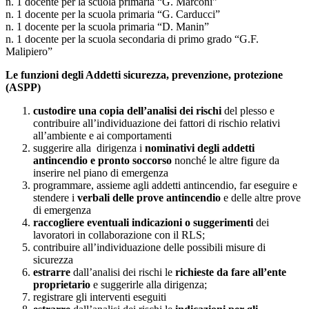
n. 1 docente per la scuola primaria “G. Marconi”
n. 1 docente per la scuola primaria “G. Carducci”
n. 1 docente per la scuola primaria “D. Manin”
n. 1 docente per la scuola secondaria di primo grado “G.F.
Malipiero”
Le funzioni degli Addetti sicurezza, prevenzione, protezione
(ASPP)
custodire una copia dell’analisi dei rischi
del plesso e
contribuire all’individuazione dei fattori di rischio relativi
all’ambiente e ai comportamenti
suggerire alla dirigenza i
nominativi degli addetti
antincendio e pronto soccorso
nonché le altre figure da
inserire nel piano di emergenza
programmare, assieme agli addetti antincendio, far eseguire e
stendere i
verbali delle prove antincendio
e delle altre prove
di emergenza
raccogliere eventuali indicazioni o suggerimenti
dei
lavoratori in collaborazione con il RLS;
contribuire all’individuazione delle possibili misure di
sicurezza
estrarre
dall’analisi dei rischi le
richieste da fare all’ente
proprietario
e suggerirle alla dirigenza;
registrare gli interventi eseguiti