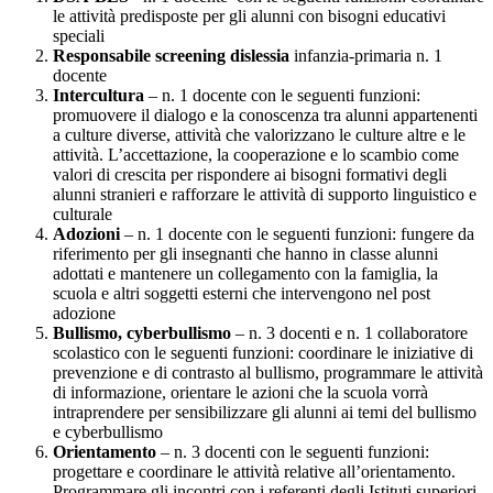
le attività predisposte per gli alunni con bisogni educativi
speciali
Responsabile screening dislessia
infanzia-primaria n. 1
docente
Intercultura
– n. 1 docente con le seguenti funzioni:
promuovere il dialogo e la conoscenza tra alunni appartenenti
a culture diverse, attività che valorizzano le culture altre e le
attività. L’accettazione, la cooperazione e lo scambio come
valori di crescita per rispondere ai bisogni formativi degli
alunni stranieri e rafforzare le attività di supporto linguistico e
culturale
Adozioni
– n. 1 docente con le seguenti funzioni: fungere da
riferimento per gli insegnanti che hanno in classe alunni
adottati e mantenere un collegamento con la famiglia, la
scuola e altri soggetti esterni che intervengono nel post
adozione
Bullismo, cyberbullismo
– n. 3 docenti e n. 1 collaboratore
scolastico con le seguenti funzioni: coordinare le iniziative di
prevenzione e di contrasto al bullismo, programmare le attività
di informazione, orientare le azioni che la scuola vorrà
intraprendere per sensibilizzare gli alunni ai temi del bullismo
e cyberbullismo
Orientamento
– n. 3 docenti con le seguenti funzioni:
progettare e coordinare le attività relative all’orientamento.
Programmare gli incontri con i referenti degli Istituti superiori.