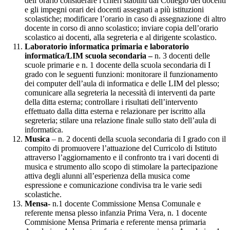
dell’orario considerare i criteri stabiliti dal Collegio dei docenti
e gli impegni orari dei docenti assegnati a più istituzioni
scolastiche; modificare l’orario in caso di assegnazione di altro
docente in corso di anno scolastico; inviare copia dell’orario
scolastico ai docenti, alla segreteria e al dirigente scolastico.
Laboratorio informatica primaria e laboratorio
informatica/LIM scuola secondaria –
n. 3 docenti delle
scuole primarie e n. 1 docente della scuola secondaria di I
grado
con le seguenti funzioni: monitorare il funzionamento
dei computer dell’aula di informatica e delle LIM del plesso;
comunicare alla segreteria la necessità di interventi da parte
della ditta esterna; controllare i risultati dell’intervento
effettuato dalla ditta esterna e relazionare per iscritto alla
segreteria; stilare una relazione finale sullo stato dell’aula di
informatica.
Musica
– n. 2 docenti della scuola secondaria di I grado con il
compito di promuovere l’attuazione del Curricolo di Istituto
attraverso l’aggiornamento e il confronto tra i vari docenti di
musica e strumento allo scopo di stimolare la partecipazione
attiva degli alunni all’esperienza della musica come
espressione e comunicazione condivisa tra le varie sedi
scolastiche.
Mensa-
n.1 docente Commissione Mensa Comunale e
referente mensa plesso infanzia Prima Vera, n. 1 docente
Commisione Mensa Primaria e referente mensa primaria