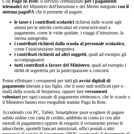
Con
Pago In Rete
, il servizio centralizzato
per i pagamenti
telematici
del Ministero dell'Istruzione e del Merito integrato
con il
sistema pagoPA
che ti permette di pagare:
le tasse e i contributi scolastici
richiesti dalle scuole agli
alunni per le attività curriculari ed extracurriculari a
pagamento, come le visite guidate, i viaggi d’istruzione, la
mensa autogestita
i contributi richiesti dalla scuola al personale scolastico
,
come l’assicurazione integrativa
i contributi richiesti ad altri soggetti
, quali ad esempio gli
accompagnatori
tutti contributi a favore del Ministero
, quali ad esempio i
diritti di segreteria per la partecipazione a concorsi
Potrai effettuare i versamenti per tutti gli
avvisi digitali di
pagamento
intestati a tuo figlio, che ti sono stati notificati (per e-
mail) dalla scuola di frequenza, oppure fare
versamenti
volontari
per ogni causale di pagamento elettronico, che le scuole o
il Ministero hanno reso eseguibile tramite Pago In Rete.
Accedendo con PC, Tablet, Smartphone puoi scegliere di pagare
subito online con carta di credito, addebito in conto (o con altri
metodi di pagamento) oppure di eseguire il versamento presso le
tabaccherie, sportelli bancari autorizzati, uffici postali o altri
prestatori di servizi di pagamento (PSP), scaricando il documento di