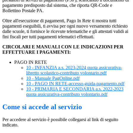
pagamento predisposto dal sistema, che riporta QR-Code e
Bollettino Postale PA.
Oltre all'esecuzione di pagamenti, Pago In Rete ti mostra tutti
pagamenti eseguibili, ti avvisa per ogni nuovo versamento richiesto
dalle scuole, ti fornisce le ricevute telematiche e gli attestati validi ai
fini fiscali per tutti pagamenti telematici effettuati.
CIRCOLARI E MANUALI CON LE INDICAZIONI PER
EFFETTUARE I PAGAMENTI:
PAGO IN RETE
10 - INFANZIA a.s. 2023-2024 quota assicurativa-
libretto scolastico-contributo volontario.pdf
10 - Manuale PagOnline.pdf
10 - PAGO IN RETE-accesso-guida-pagamento.pdf
10 - PRIMARIA E SECONDARIA a.s. 2022-2023
quota assicurativa-contributo volontario.pdf
Come si accede al servizio
Per accedere al servizio è possibile collegarsi al link di seguito
indicato.