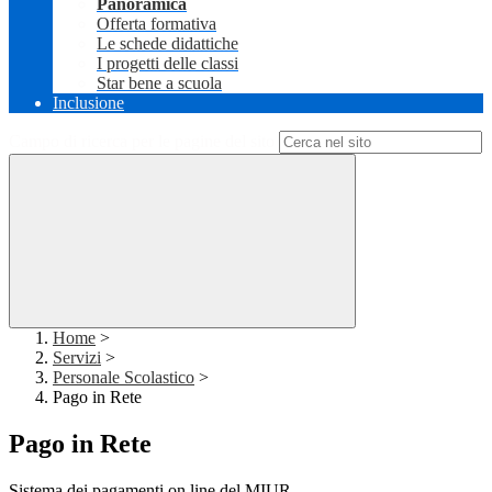
Panoramica
Offerta formativa
Le schede didattiche
I progetti delle classi
Star bene a scuola
Inclusione
Campo di ricerca per le pagine del sito
Home
>
Servizi
>
Personale Scolastico
>
Pago in Rete
Pago in Rete
Sistema dei pagamenti on line del MIUR