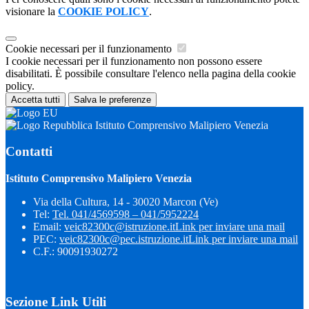
visionare la
COOKIE POLICY
.
Cookie necessari per il funzionamento
I cookie necessari per il funzionamento non possono essere
disabilitati. È possibile consultare l'elenco nella pagina della cookie
policy.
Accetta tutti
Salva le preferenze
Istituto Comprensivo Malipiero Venezia
Contatti
Istituto Comprensivo Malipiero Venezia
Via della Cultura, 14 - 30020 Marcon (Ve)
Tel:
Tel. 041/4569598 – 041/5952224
Email:
veic82300c@istruzione.it
Link per inviare una mail
PEC:
veic82300c@pec.istruzione.it
Link per inviare una mail
C.F.: 90091930272
Sezione Link Utili