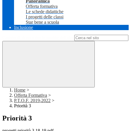
Panoramica
Offerta formativa
Le schede didattiche
I progetti delle classi
Star bene a scuola
Inclusione
Campo di ricerca per le pagine del sito
Home
>
Offerta Formativa
>
P.T.O.F. 2019-2022
>
Priorità 3
Priorità 3
progetti priorità 3 18-19.pdf