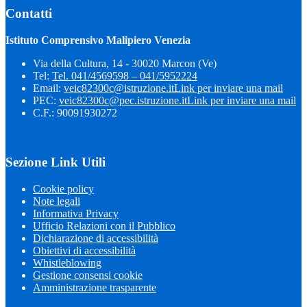
Contatti
Istituto Comprensivo Malipiero Venezia
Via della Cultura, 14 - 30020 Marcon (Ve)
Tel:
Tel. 041/4569598 – 041/5952224
Email:
veic82300c@istruzione.it
Link per inviare una mail
PEC:
veic82300c@pec.istruzione.it
Link per inviare una mail
C.F.: 90091930272
Sezione Link Utili
Cookie policy
Note legali
Informativa Privacy
Ufficio Relazioni con il Pubblico
Dichiarazione di accessibilità
Obiettivi di accessibilità
Whistleblowing
Gestione consensi cookie
Amministrazione trasparente