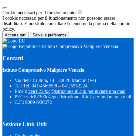
Cookie necessari per il funzionamento
I cookie necessari per il funzionamento non possono essere
disabilitati. È possibile consultare l'elenco nella pagina della cookie
policy.
Accetta tutti
Salva le preferenze
Istituto Comprensivo Malipiero Venezia
Contatti
Istituto Comprensivo Malipiero Venezia
Via della Cultura, 14 - 30020 Marcon (Ve)
Tel:
Tel. 041/4569598 – 041/5952224
Email:
veic82300c@istruzione.it
Link per inviare una mail
PEC:
veic82300c@pec.istruzione.it
Link per inviare una mail
C.F.: 90091930272
Sezione Link Utili
Cookie policy