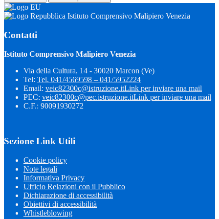
Istituto Comprensivo Malipiero Venezia
Contatti
Istituto Comprensivo Malipiero Venezia
Via della Cultura, 14 - 30020 Marcon (Ve)
Tel:
Tel. 041/4569598 – 041/5952224
Email:
veic82300c@istruzione.it
Link per inviare una mail
PEC:
veic82300c@pec.istruzione.it
Link per inviare una mail
C.F.: 90091930272
Sezione Link Utili
Cookie policy
Note legali
Informativa Privacy
Ufficio Relazioni con il Pubblico
Dichiarazione di accessibilità
Obiettivi di accessibilità
Whistleblowing