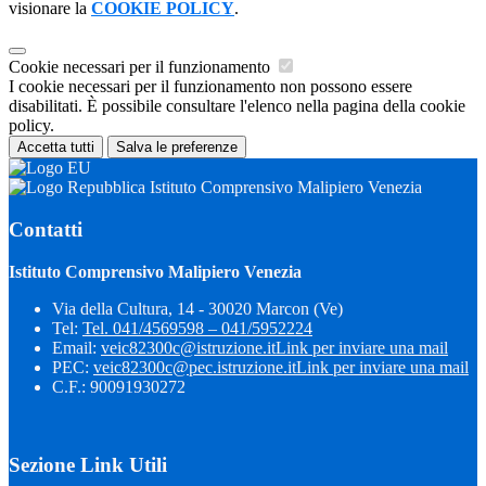
visionare la
COOKIE POLICY
.
Cookie necessari per il funzionamento
I cookie necessari per il funzionamento non possono essere
disabilitati. È possibile consultare l'elenco nella pagina della cookie
policy.
Accetta tutti
Salva le preferenze
Istituto Comprensivo Malipiero Venezia
Contatti
Istituto Comprensivo Malipiero Venezia
Via della Cultura, 14 - 30020 Marcon (Ve)
Tel:
Tel. 041/4569598 – 041/5952224
Email:
veic82300c@istruzione.it
Link per inviare una mail
PEC:
veic82300c@pec.istruzione.it
Link per inviare una mail
C.F.: 90091930272
Sezione Link Utili