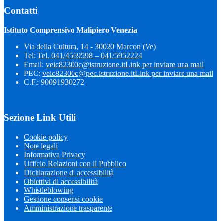
Contatti
Istituto Comprensivo Malipiero Venezia
Via della Cultura, 14 - 30020 Marcon (Ve)
Tel:
Tel. 041/4569598 – 041/5952224
Email:
veic82300c@istruzione.it
Link per inviare una mail
PEC:
veic82300c@pec.istruzione.it
Link per inviare una mail
C.F.: 90091930272
Sezione Link Utili
Cookie policy
Note legali
Informativa Privacy
Ufficio Relazioni con il Pubblico
Dichiarazione di accessibilità
Obiettivi di accessibilità
Whistleblowing
Gestione consensi cookie
Amministrazione trasparente