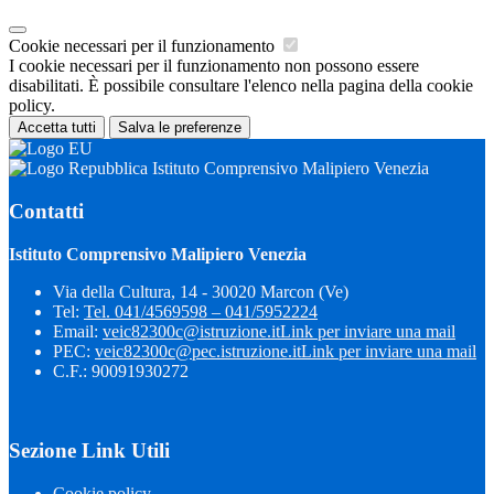
Cookie necessari per il funzionamento
I cookie necessari per il funzionamento non possono essere
disabilitati. È possibile consultare l'elenco nella pagina della cookie
policy.
Accetta tutti
Salva le preferenze
Istituto Comprensivo Malipiero Venezia
Contatti
Istituto Comprensivo Malipiero Venezia
Via della Cultura, 14 - 30020 Marcon (Ve)
Tel:
Tel. 041/4569598 – 041/5952224
Email:
veic82300c@istruzione.it
Link per inviare una mail
PEC:
veic82300c@pec.istruzione.it
Link per inviare una mail
C.F.: 90091930272
Sezione Link Utili
Cookie policy