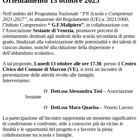
Orientamento 13 ottobre 2025
Nell’ambito del Programma Nazionale
“PN Scuola e Competenze
2021-2027”
, in attuazione del Regolamento (UE) n. 2021/1060,
l’Istituto Comprensivo
“ G.F.Malipiero”
, in collaborazione con
l’Associazione
Sestante di Venezia
, promuove percorsi di
orientamento destinati agli studenti della scuola secondaria di primo
grado, finalizzati alla valorizzazione delle potenzialità e dei talenti di
ciascun alunno, nonché alla riduzione della dispersione e
dell’abbandono scolastico.
A tal proposito,
Lunedì 13 ottobre alle ore 17.30
, presso il
Centro
Civico del Comune di Marcon (VE)
, si terrà un incontro di
presentazione delle attività rivolto alle famiglie.
Interverranno:
Ø
Dott.ssa Alessandra Tosi
– Associazione
Sestante
Ø
Dott.ssa Mara Quarisa
– Veneto Lavoro
La partecipazione all’incontro rappresenta un momento significativo
di condivisione e confronto, utile a conoscere più da vicino le
finalità e le opportunità del progetto e a favorire la piena
collaborazione tra scuola e famiglie.