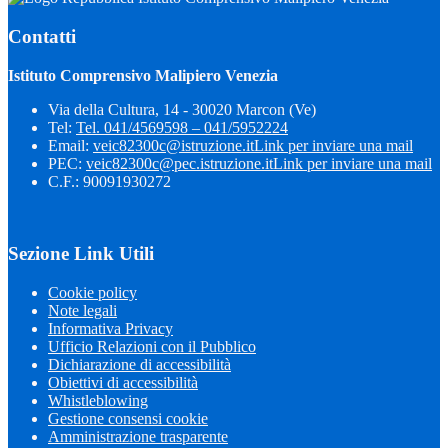
Contatti
Istituto Comprensivo Malipiero Venezia
Via della Cultura, 14 - 30020 Marcon (Ve)
Tel:
Tel. 041/4569598 – 041/5952224
Email:
veic82300c@istruzione.it
Link per inviare una mail
PEC:
veic82300c@pec.istruzione.it
Link per inviare una mail
C.F.: 90091930272
Sezione Link Utili
Cookie policy
Note legali
Informativa Privacy
Ufficio Relazioni con il Pubblico
Dichiarazione di accessibilità
Obiettivi di accessibilità
Whistleblowing
Gestione consensi cookie
Amministrazione trasparente