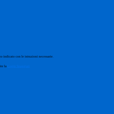
o indicato con le istruzioni necessarie.
ite la
Login Spaggiari