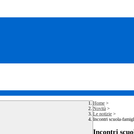
Home
>
Novità
>
Le notizie
>
Incontri scuola-famigl
Incontri scuo