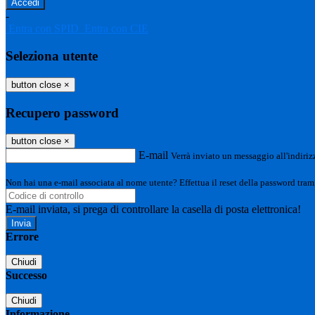
-
Entra con SPID
Entra con CIE
Seleziona utente
button close
×
Recupero password
button close
×
E-mail
Verrà inviato un messaggio all'indirizz
Non hai una e-mail associata al nome utente? Effettua il reset della password tram
E-mail inviata, si prega di controllare la casella di posta elettronica!
Errore
Chiudi
Successo
Chiudi
Informazione