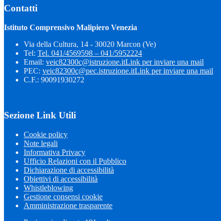
Contatti
Istituto Comprensivo Malipiero Venezia
Via della Cultura, 14 - 30020 Marcon (Ve)
Tel:
Tel. 041/4569598 – 041/5952224
Email:
veic82300c@istruzione.it
Link per inviare una mail
PEC:
veic82300c@pec.istruzione.it
Link per inviare una mail
C.F.: 90091930272
Sezione Link Utili
Cookie policy
Note legali
Informativa Privacy
Ufficio Relazioni con il Pubblico
Dichiarazione di accessibilità
Obiettivi di accessibilità
Whistleblowing
Gestione consensi cookie
Amministrazione trasparente