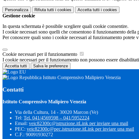
Personalizza
Rifiuta tutti
i cookies
Accetta tutti
i cookies
Gestione cookie
In questa schermata è possibile scegliere quali cookie consentire.
I cookie necessari sono quelli che consentono il funzionamento della pi
Per conoscere quali sono i cookie necessari al funzionamento potete v
Cookie necessari per il funzionamento
I cookie necessari per il funzionamento non possono essere disabilitati.
Accetta tutti
Salva le preferenze
Istituto Comprensivo Malipiero Venezia
Contatti
Istituto Comprensivo Malipiero Venezia
Via della Cultura, 14 - 30020 Marcon (Ve)
Tel:
Tel. 041/4569598 – 041/5952224
Email:
veic82300c@istruzione.it
Link per inviare una mail
PEC:
veic82300c@pec.istruzione.it
Link per inviare una mail
C.F.: 90091930272