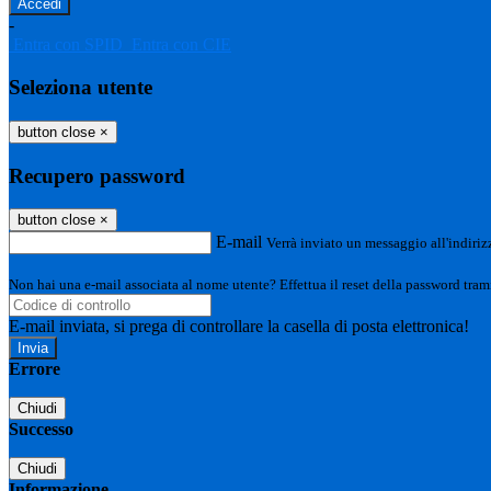
-
Entra con SPID
Entra con CIE
Seleziona utente
button close
×
Recupero password
button close
×
E-mail
Verrà inviato un messaggio all'indirizz
Non hai una e-mail associata al nome utente? Effettua il reset della password tram
E-mail inviata, si prega di controllare la casella di posta elettronica!
Errore
Chiudi
Successo
Chiudi
Informazione