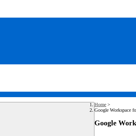
Home
>
Google Workspace fo
Google Works