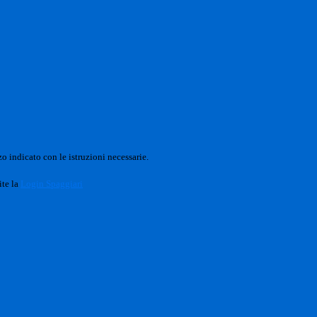
o indicato con le istruzioni necessarie.
ite la
Login Spaggiari