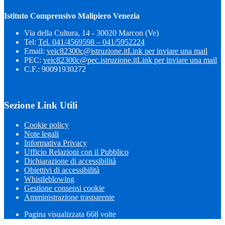
Istituto Comprensivo Malipiero Venezia
Via della Cultura, 14 - 30020 Marcon (Ve)
Tel:
Tel. 041/4569598 – 041/5952224
Email:
veic82300c@istruzione.it
Link per inviare una mail
PEC:
veic82300c@pec.istruzione.it
Link per inviare una mail
C.F.: 90091930272
Sezione Link Utili
Cookie policy
Note legali
Informativa Privacy
Ufficio Relazioni con il Pubblico
Dichiarazione di accessibilità
Obiettivi di accessibilità
Whistleblowing
Gestione consensi cookie
Amministrazione trasparente
Pagina visualizzata
668
volte