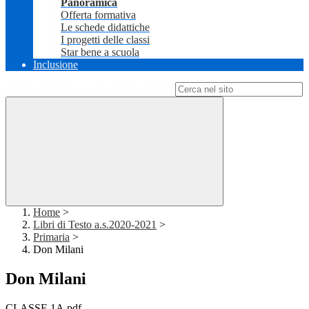
Panoramica
Offerta formativa
Le schede didattiche
I progetti delle classi
Star bene a scuola
Inclusione
Campo di ricerca per le pagine del sito
Home
>
Libri di Testo a.s.2020-2021
>
Primaria
>
Don Milani
Don Milani
CLASSE 1A.pdf