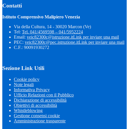
Contatti
Istituto Comprensivo Malipiero Venezia
Via della Cultura, 14 - 30020 Marcon (Ve)
Tel:
Tel. 041/4569598 – 041/5952224
Email:
veic82300c@istruzione.it
Link per inviare una mail
PEC:
veic82300c@pec.istruzione.it
Link per inviare una mail
C.F.: 90091930272
Sezione Link Utili
Cookie policy
Note legali
Informativa Privacy
Ufficio Relazioni con il Pubblico
Dichiarazione di accessibilità
Obiettivi di accessibilità
Whistleblowing
Gestione consensi cookie
Amministrazione trasparente