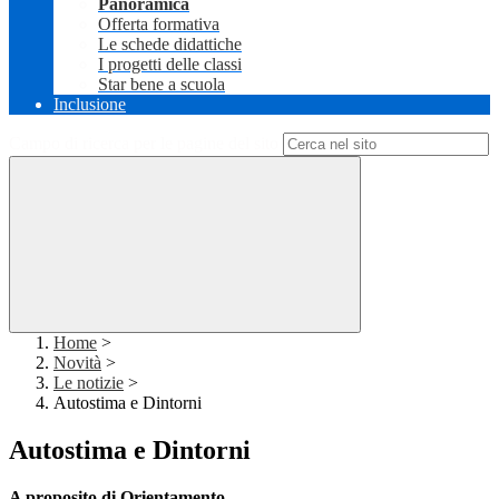
Panoramica
Offerta formativa
Le schede didattiche
I progetti delle classi
Star bene a scuola
Inclusione
Campo di ricerca per le pagine del sito
Home
>
Novità
>
Le notizie
>
Autostima e Dintorni
Autostima e Dintorni
A proposito di Orientamento….