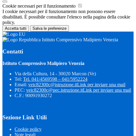
Cookie necessari per il funzionamento
I cookie necessari per il funzionamento non possono essere
disabilitati. È possibile consultare l'elenco nella pagina della cookie
policy.
Accetta tutti
Salva le preferenze
Istituto Comprensivo Malipiero Venezia
Contatti
Istituto Comprensivo Malipiero Venezia
Via della Cultura, 14 - 30020 Marcon (Ve)
Tel:
Tel. 041/4569598 – 041/5952224
Email:
veic82300c@istruzione.it
Link per inviare una mail
PEC:
veic82300c@pec.istruzione.it
Link per inviare una mail
C.F.: 90091930272
Sezione Link Utili
Cookie policy
Note legali