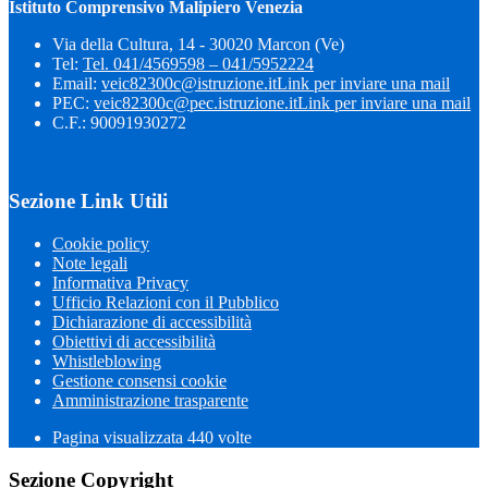
Istituto Comprensivo Malipiero Venezia
Via della Cultura, 14 - 30020 Marcon (Ve)
Tel:
Tel. 041/4569598 – 041/5952224
Email:
veic82300c@istruzione.it
Link per inviare una mail
PEC:
veic82300c@pec.istruzione.it
Link per inviare una mail
C.F.: 90091930272
Sezione Link Utili
Cookie policy
Note legali
Informativa Privacy
Ufficio Relazioni con il Pubblico
Dichiarazione di accessibilità
Obiettivi di accessibilità
Whistleblowing
Gestione consensi cookie
Amministrazione trasparente
Pagina visualizzata
440
volte
Sezione Copyright