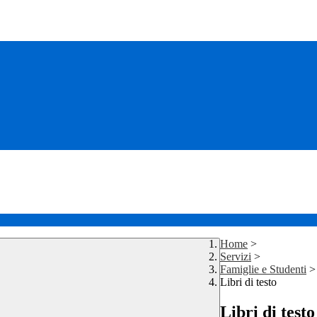
Home
>
Servizi
>
Famiglie e Studenti
>
Libri di testo
Libri di testo