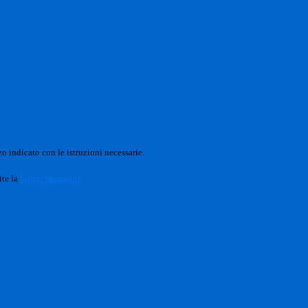
o indicato con le istruzioni necessarie.
ite la
Login Spaggiari