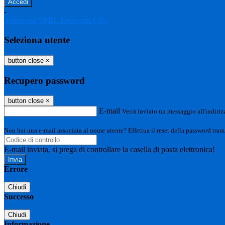
-
Entra con SPID
Entra con CIE
Seleziona utente
button close
×
Recupero password
button close
×
E-mail
Verrà inviato un messaggio all'indirizz
Non hai una e-mail associata al nome utente? Effettua il reset della password tram
E-mail inviata, si prega di controllare la casella di posta elettronica!
Errore
Chiudi
Successo
Chiudi
Informazione