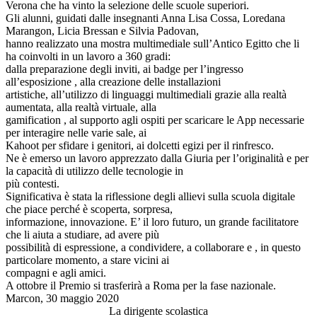
Verona che ha vinto la selezione delle scuole superiori.
Gli alunni, guidati dalle insegnanti Anna Lisa Cossa, Loredana
Marangon, Licia Bressan e Silvia Padovan,
hanno realizzato una mostra multimediale sull’Antico Egitto che li
ha coinvolti in un lavoro a 360 gradi:
dalla preparazione degli inviti, ai badge per l’ingresso
all’esposizione , alla creazione delle installazioni
artistiche, all’utilizzo di linguaggi multimediali grazie alla realtà
aumentata, alla realtà virtuale, alla
gamification , al supporto agli ospiti per scaricare le App necessarie
per interagire nelle varie sale, ai
Kahoot per sfidare i genitori, ai dolcetti egizi per il rinfresco.
Ne è emerso un lavoro apprezzato dalla Giuria per l’originalità e per
la capacità di utilizzo delle tecnologie in
più contesti.
Significativa è stata la riflessione degli allievi sulla scuola digitale
che piace perché è scoperta, sorpresa,
informazione, innovazione. E’ il loro futuro, un grande facilitatore
che li aiuta a studiare, ad avere più
possibilità di espressione, a condividere, a collaborare e , in questo
particolare momento, a stare vicini ai
compagni e agli amici.
A ottobre il Premio si trasferirà a Roma per la fase nazionale.
Marcon, 30 maggio 2020
La dirigente scolastica