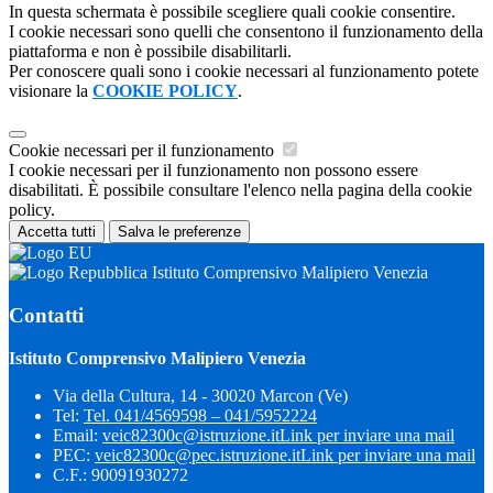
In questa schermata è possibile scegliere quali cookie consentire.
I cookie necessari sono quelli che consentono il funzionamento della
piattaforma e non è possibile disabilitarli.
Per conoscere quali sono i cookie necessari al funzionamento potete
visionare la
COOKIE POLICY
.
Cookie necessari per il funzionamento
I cookie necessari per il funzionamento non possono essere
disabilitati. È possibile consultare l'elenco nella pagina della cookie
policy.
Accetta tutti
Salva le preferenze
Istituto Comprensivo Malipiero Venezia
Contatti
Istituto Comprensivo Malipiero Venezia
Via della Cultura, 14 - 30020 Marcon (Ve)
Tel:
Tel. 041/4569598 – 041/5952224
Email:
veic82300c@istruzione.it
Link per inviare una mail
PEC:
veic82300c@pec.istruzione.it
Link per inviare una mail
C.F.: 90091930272