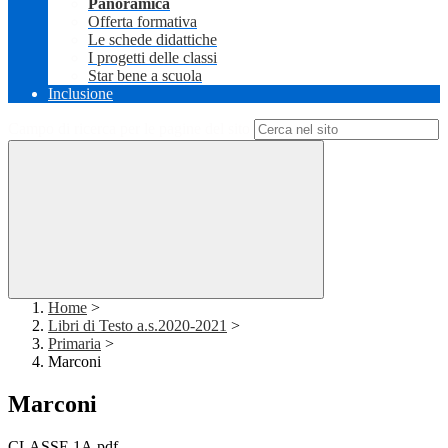
Panoramica
Offerta formativa
Le schede didattiche
I progetti delle classi
Star bene a scuola
Inclusione
Campo di ricerca per le pagine del sito
Home
>
Libri di Testo a.s.2020-2021
>
Primaria
>
Marconi
Marconi
CLASSE 1A.pdf